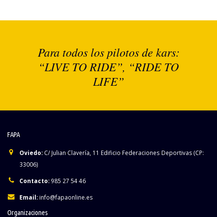
Para todos los pilotos de kars:
“LIVE TO RIDE”, “RIDE TO
LIFE”
FAPA
Oviedo:
C/ Julian Clavería, 11 Edificio Federaciones Deportivas (CP:
33006)
Contacto:
985 27 54 46
Email:
info@fapaonline.es
Organizaciones