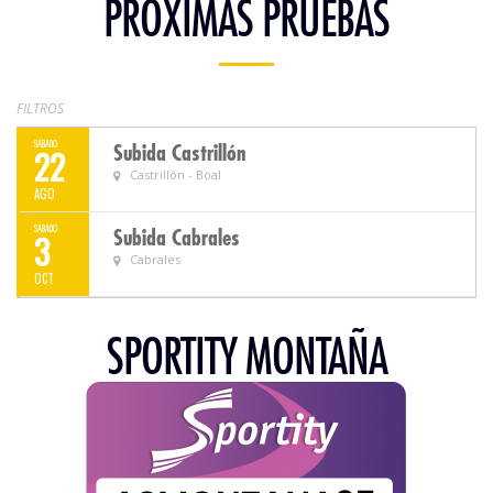
PRÓXIMAS PRUEBAS
FILTROS
SÁBADO
Subida Castrillón
22
Castrillón - Boal
AGO
SÁBADO
Subida Cabrales
3
Cabrales
OCT
SPORTITY MONTAÑA