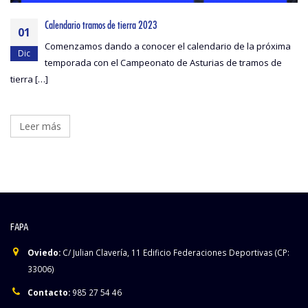
Calendario tramos de tierra 2023
01
Comenzamos dando a conocer el calendario de la próxima
Dic
temporada con el Campeonato de Asturias de tramos de
tierra […]
Leer más
FAPA
Oviedo:
C/ Julian Clavería, 11 Edificio Federaciones Deportivas (CP:
33006)
Contacto:
985 27 54 46