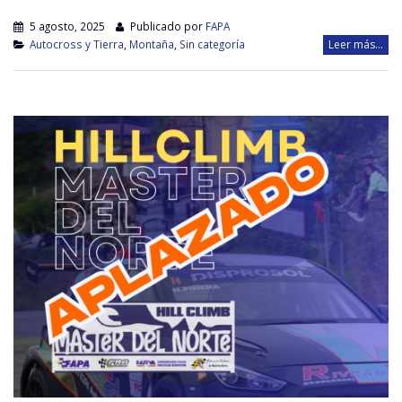
5 agosto, 2025
Publicado por
FAPA
Autocross y Tierra
,
Montaña
,
Sin categoría
Leer más...