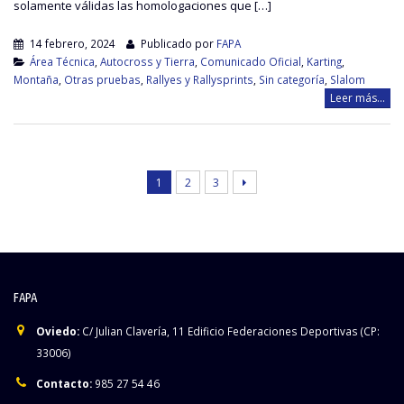
solamente válidas las homologaciones que […]
14 febrero, 2024
Publicado por
FAPA
Área Técnica
,
Autocross y Tierra
,
Comunicado Oficial
,
Karting
,
Montaña
,
Otras pruebas
,
Rallyes y Rallysprints
,
Sin categoría
,
Slalom
Leer más...
1
2
3
FAPA
Oviedo:
C/ Julian Clavería, 11 Edificio Federaciones Deportivas (CP:
33006)
Contacto:
985 27 54 46