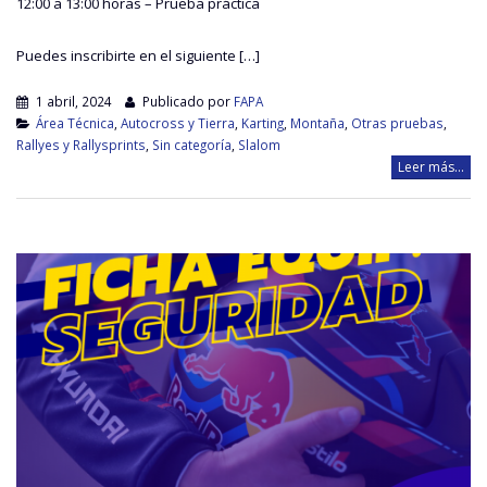
12:00 a 13:00 horas – Prueba práctica
Puedes inscribirte en el siguiente […]
1 abril, 2024
Publicado por
FAPA
Área Técnica
,
Autocross y Tierra
,
Karting
,
Montaña
,
Otras pruebas
,
Rallyes y Rallysprints
,
Sin categoría
,
Slalom
Leer más...