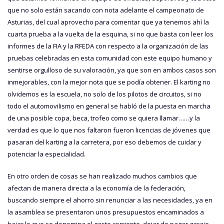
que no solo están sacando con nota adelante el campeonato de
Asturias, del cual aprovecho para comentar que ya tenemos ahí la
cuarta prueba a la vuelta de la esquina, si no que basta con leer los
informes de la FIA y la RFEDA con respecto a la organización de las
pruebas celebradas en esta comunidad con este equipo humano y
sentirse orgulloso de su valoración, ya que son en ambos casos son
inmejorables, con la mejor nota que se podía obtener. El karting no
olvidemos es la escuela, no solo de los pilotos de circuitos, si no
todo el automovilismo en general se habló de la puesta en marcha
de una posible copa, beca, trofeo como se quiera llamar……y la
verdad es que lo que nos faltaron fueron licencias de jóvenes que
pasaran del karting a la carretera, por eso debemos de cuidar y
potenciar la especialidad.
En otro orden de cosas se han realizado muchos cambios que
afectan de manera directa a la economía de la federación,
buscando siempre el ahorro sin renunciar a las necesidades, ya en
la asamblea se presentaron unos presupuestos encaminados a
bajar lo que se denomina el gasto corriente, dejar de pagar garaje