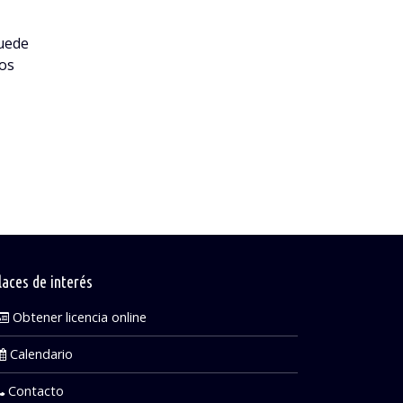
BUSCAMOS PILOTO JUNIOR FAPA CARCROSS
27
quede
Si tienes entre 13 y 17 años y te apasiona e
Dic
los
mundo de la competición no dejes escapar
esta […]
Leer más
laces de interés
Obtener licencia online
Calendario
Contacto