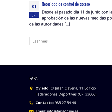
Necesidad de control de acceso
01
Desde el pasádo día 11 de junio con l
Jul
aprobación de las nuevas medidas po
de las autoridades […]
Leer más
FAPA
Oviedo:
C/ Julian Clavería, 11 Edificio
Federaciones Deportivas (CP: 33006)
Contacto:
985 27 54 46
Email:
info@fapaonline.es