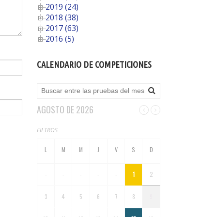
2019 (24)
2018 (38)
2017 (63)
2016 (5)
CALENDARIO DE COMPETICIONES
AGOSTO DE 2026
FILTROS
-
-
-
-
-
1
2
3
4
5
6
7
8
9