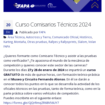
Curso Comisarios Técnicos 2024
20
Dic
Publicado por
FAPA
Área Técnica
,
Autocross y Tierra
,
Comunicado Oficial
,
Histórico
,
Karting
,
Montaña
,
Otras pruebas
,
Rallyes y Rallysprints
,
Slalom
,
Volan
FAPA
¿Quieres formarte como Comisario Técnico y asistir a las pruebas
como verificador? ¿Te apasiona el mundo de la mecánica de
competición y quieres conocer este sector de las carreras?
Durante los días
27 y 28 de enero de 2024
se impartirá un
curso
GRATUITO
de más de quince horas, con formación teórico-práctica
en el
Museo y Circuito Fernando Alonso
. En él se darán a
conocer todos los puntos en lo que se desarrolla la actividad de los
oficiales técnicos en las pruebas, tanto de forma teórica, como en la
parte práctica sobre varios vehículos de competición.
Puedes inscribirte en el siguiente enlace:
https://forms.gle/GJQrRmqZR68V56UY7