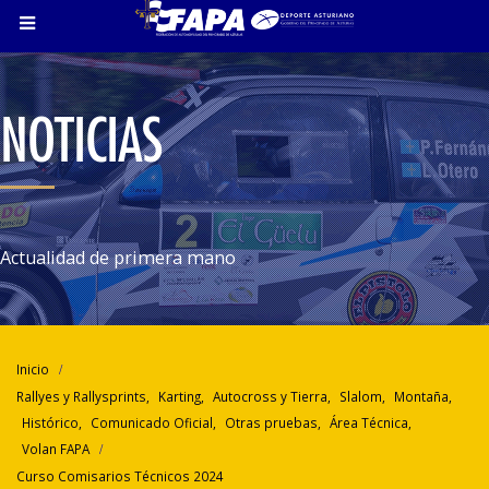
NOTICIAS
Actualidad de primera mano
Inicio
Rallyes y Rallysprints
,
Karting
,
Autocross y Tierra
,
Slalom
,
Montaña
,
Histórico
,
Comunicado Oficial
,
Otras pruebas
,
Área Técnica
,
Volan FAPA
Curso Comisarios Técnicos 2024